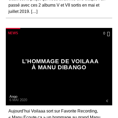
passé avec ces 2 albums V et VII sortis en mai et
juillet 2019. […]
NEWS
0
L’HOMMAGE DE VOILAAA
À MANU DIBANGO
Ango
6 MAI 2020
Aujourd’hui Voilaaa sort sur Favorite Recording,
« Manu Ecoute ça » un hommage au grand Manu