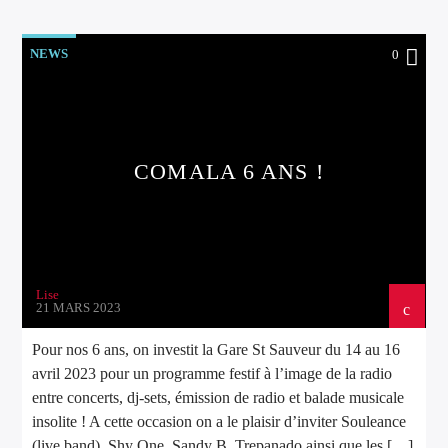
NEWS
0
COMALA 6 ANS !
Lise
21 MARS 2023
Pour nos 6 ans, on investit la Gare St Sauveur du 14 au 16
avril 2023 pour un programme festif à l’image de la radio
entre concerts, dj-sets, émission de radio et balade musicale
insolite ! A cette occasion on a le plaisir d’inviter Souleance
(live band), Shy One, Sandy B, Trepanado ainsi que les […]