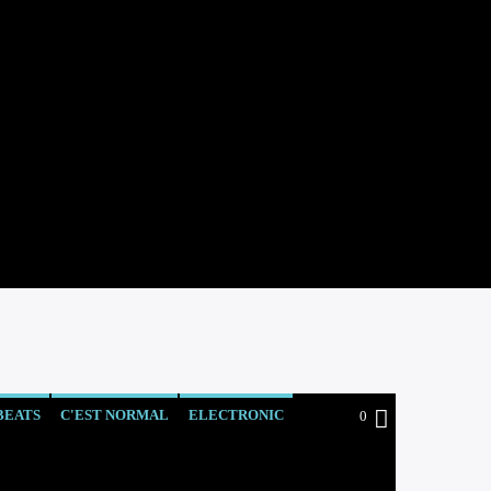
BEATS
C'EST NORMAL
ELECTRONIC
0
JAZZ
TURKISH