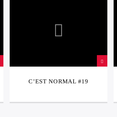
JAZZ
LEFTFIELD
C’EST NORMAL #19