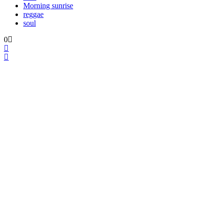
Morning sunrise
reggae
soul
0
Morning Sunrise #6
ambient
brazil
jazz
middle east
Morning sunrise
soul
0