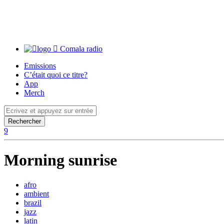
Comala radio
Emissions
C’était quoi ce titre?
App
Merch
Morning sunrise
afro
ambient
brazil
jazz
latin