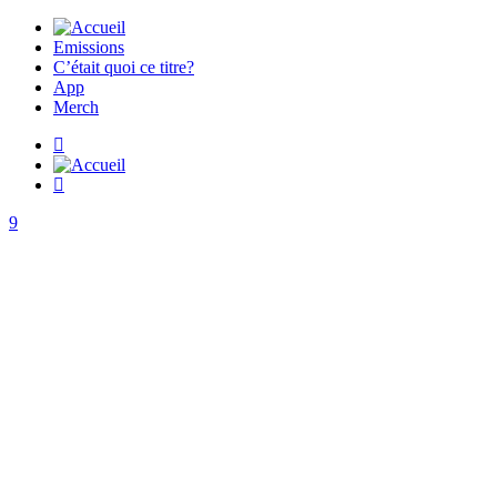
Emissions
C’était quoi ce titre?
App
Merch