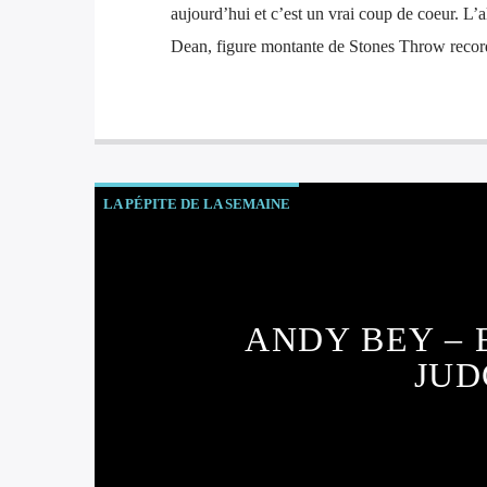
aujourd’hui et c’est un vrai coup de coeur. L’a
Dean, figure montante de Stones Throw recor
LA PÉPITE DE LA SEMAINE
ANDY BEY – 
JU