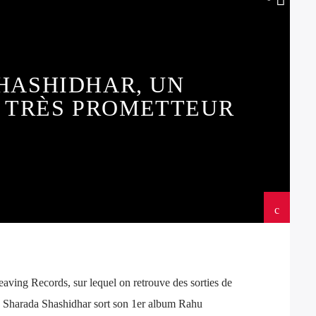
HASHIDHAR, UN
 TRÈS PROMETTEUR
aving Records, sur lequel on retrouve des sorties de
 Sharada Shashidhar sort son 1er album Rahu