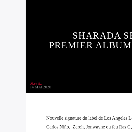
SHARADA S
PREMIER ALBUM
Skevitz
14 MAI 2020
Nouvelle signature du label de Los Angeles Le
Carlos Niño, Zeroh, Jonwayne ou feu Ras G,