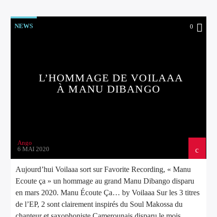
NEWS
0
L’HOMMAGE DE VOILAAA
À MANU DIBANGO
Ango
6 MAI 2020
Aujourd’hui Voilaaa sort sur Favorite Recording, « Manu
Ecoute ça » un hommage au grand Manu Dibango disparu
en mars 2020. Manu Écoute Ça… by Voilaaa Sur les 3 titres
de l’EP, 2 sont clairement inspirés du Soul Makossa du
chanteur et saxophoniste Camerounais disparu le mois