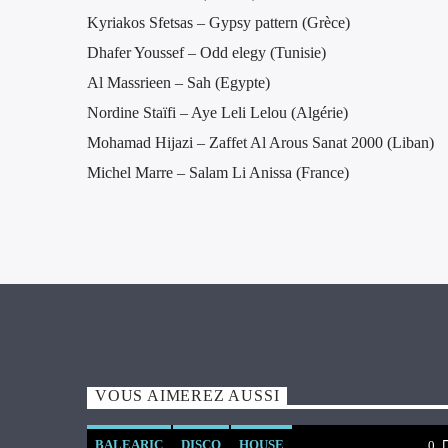
Kyriakos Sfetsas – Gypsy pattern (Grèce)
Dhafer Youssef – Odd elegy (Tunisie)
Al Massrieen – Sah (Egypte)
Nordine Staïfi – Aye Leli Lelou (Algérie)
Mohamad Hijazi – Zaffet Al Arous Sanat 2000 (Liban)
Michel Marre – Salam Li Anissa (France)
VOUS AIMEREZ AUSSI
BALEARIC
DISCO
HOUSE
0