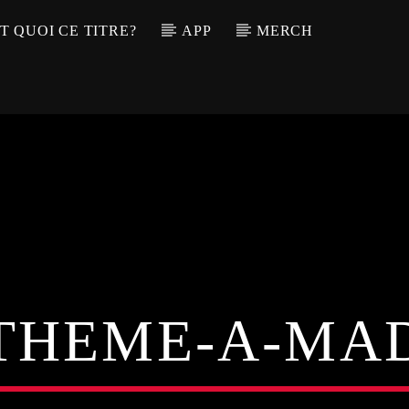
T QUOI CE TITRE?
APP
MERCH
THEME-A-MA