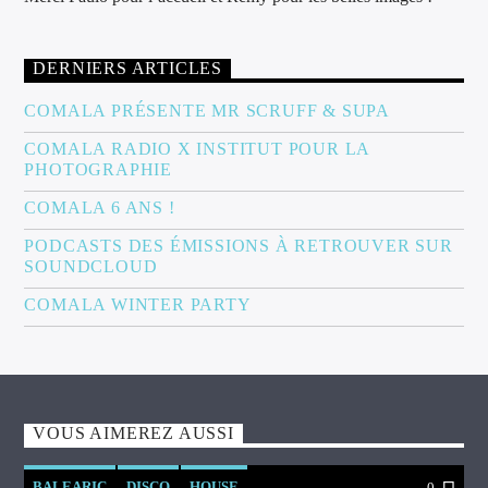
DERNIERS ARTICLES
COMALA PRÉSENTE MR SCRUFF & SUPA
COMALA RADIO X INSTITUT POUR LA
PHOTOGRAPHIE
COMALA 6 ANS !
PODCASTS DES ÉMISSIONS À RETROUVER SUR
SOUNDCLOUD
COMALA WINTER PARTY
VOUS AIMEREZ AUSSI
BALEARIC
DISCO
HOUSE
0