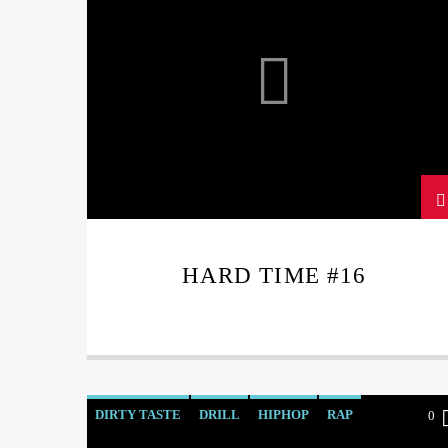
HARD TIME #16
DIRTY TASTE
DRILL
HIPHOP
RAP
0