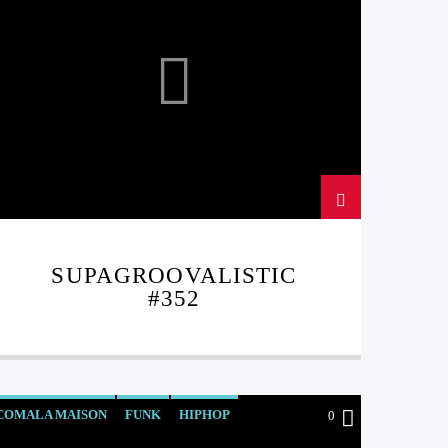
SUPAGROOVALISTIC
#352
COMALA MAISON
FUNK
HIPHOP
0